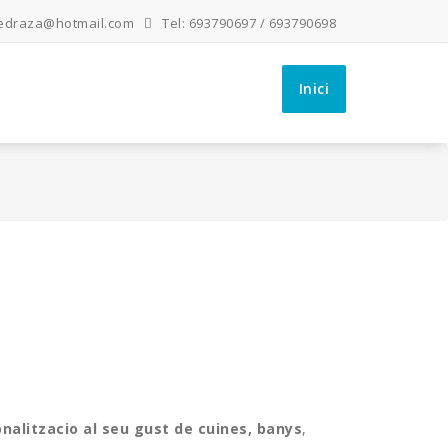
edraza@hotmail.com
Tel: 693790697 / 693790698
Inici
nalitzacio al seu gust de cuines, banys
,