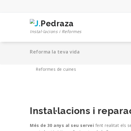
Saltar
al
contenido
Instal·lacions i Reformes
Reforma la teva vida
Reformes de cuines
Instal·lacions i repar
Més de 30 anys al seu servei
fent realitat els 