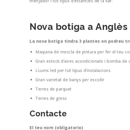
menjador i tot tipus d’estancies de la llar.
Nova botiga a Anglès
La nova botiga tindra 3 plantes on podreu tro
Maquina de mescla de pintura per fer el teu co
Gran estock d’aires acondicionats i bomba de 
LLums led per tot tipus d’instalacions
Gran varietat de banys per escollir
Terres de parquet
Terres de gress
Contacte
El teu nom (obligatorio)